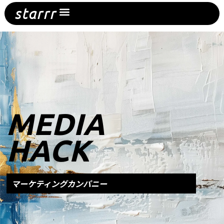
内
starrr
容
を
ス
キ
ッ
プ
MEDIA
HACK
マーケティングカンパニー